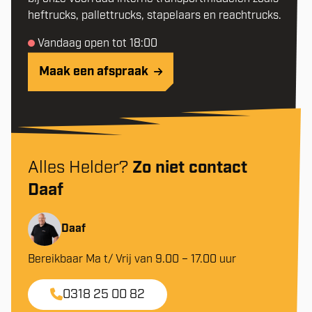
heftrucks, pallettrucks, stapelaars en reachtrucks.
Vandaag open tot 18:00
Maak een afspraak
Alles Helder?
Zo niet contact
Daaf
Daaf
Bereikbaar Ma t/ Vrij van 9.00 – 17.00 uur
0318 25 00 82