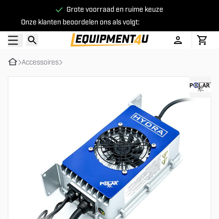
ote voorraad en ruime keuze
Mi
Onze klanten beoordelen ons als volgt:
Accessoires