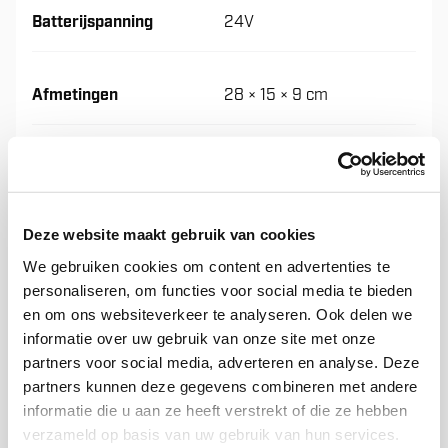
Batterijspanning
24V
Afmetingen
28 × 15 × 9 cm
Laadspanning
24V
Deze website maakt gebruik van cookies
Netspanning
220 - 240V
We gebruiken cookies om content en advertenties te
personaliseren, om functies voor social media te bieden
Batterij
Loodzuur / Gel / AGM
en om ons websiteverkeer te analyseren. Ook delen we
informatie over uw gebruik van onze site met onze
partners voor social media, adverteren en analyse. Deze
Eigen gewicht
3,5 kg
partners kunnen deze gegevens combineren met andere
informatie die u aan ze heeft verstrekt of die ze hebben
verzameld op basis van uw gebruik van hun services.